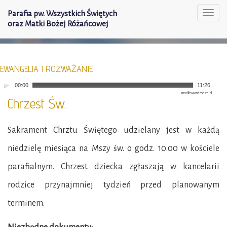
Parafia pw. Wszystkich Świętych
Togg
oraz Matki Bożej Różańcowej
navi
EWANGELIA I ROZWAŻANIE
00:00
11:26
modlitwawdrodze.pl
Chrzest Św.
Sakrament Chrztu Świętego udzielany jest w każdą
niedzielę miesiąca na Mszy św. o godz. 10.00 w kościele
parafialnym. Chrzest dziecka zgłaszają w kancelarii
rodzice przynajmniej tydzień przed planowanym
terminem.