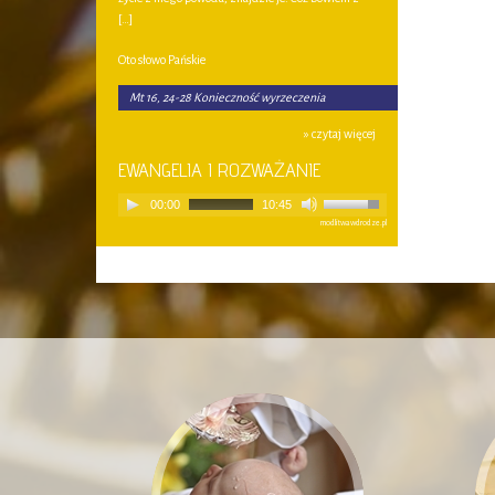
[…]
Oto słowo Pańskie
Mt 16, 24-28 Konieczność wyrzeczenia
» czytaj więcej
EWANGELIA I ROZWAŻANIE
00:00
10:45
modlitwawdrodze.pl