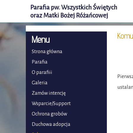
Parafia pw. Wszystkich Świętych
oraz Matki Bożej Różańcowej
Komu
Menu
Strona główna
Parafia
O parafiii
Pierwsz
Galeria
ustalan
Zamów intencję
Wsparcie/Support
Ochrona grobów
Duchowa adopcja