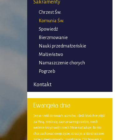
Sakramenty
Chrzest Św.
Komunia Św.
Spowiedź
Bierzmowanie
Nauki przedmałżeńskie
Małżeństwo
Namaszczenie chorych
Pogrzeb
Kontakt
Ewangelia dnia
Jezus rzekł do swoich uczniów: «Jeśli ktoś chce pójść
za Mną, niech się zaprze samego siebie, niech
weźmie krzyż swój i niech Mnie naśladuje. Bo kto
chce zachować swoje życie, straci je; a kto straci swe
życie z mego powodu, znajdzie je. Cóż bowiem z