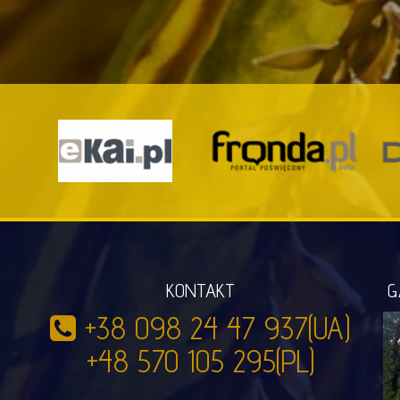
KONTAKT
G
+38 098 24 47 937(UA)
+48 570 105 295(PL)