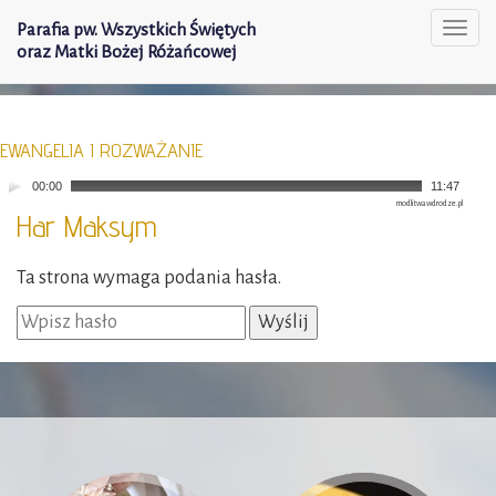
Parafia pw. Wszystkich Świętych
Togg
oraz Matki Bożej Różańcowej
navi
EWANGELIA I ROZWAŻANIE
00:00
11:47
modlitwawdrodze.pl
Har Maksym
Ta strona wymaga podania hasła.