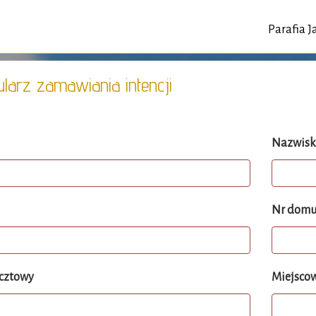
Parafia 
larz zamawiania intencji
Nazwis
Nr dom
cztowy
Miejsco