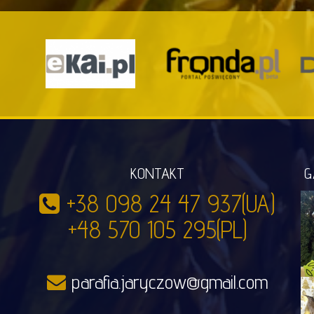
KONTAKT
G
+38 098 24 47 937(UA)
+48 570 105 295(PL)
parafia.jaryczow@gmail.com