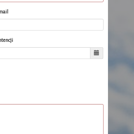
mail
ntencji