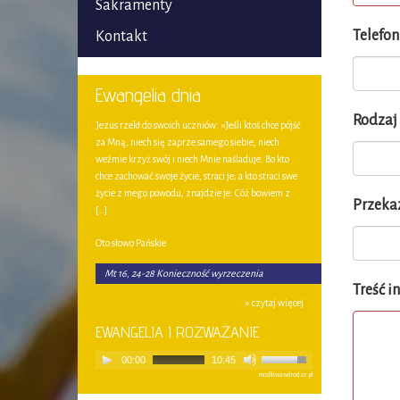
Sakramenty
Telefon
Kontakt
Ewangelia dnia
Rodzaj 
Jezus rzekł do swoich uczniów: «Jeśli ktoś chce pójść
za Mną, niech się zaprze samego siebie, niech
weźmie krzyż swój i niech Mnie naśladuje. Bo kto
chce zachować swoje życie, straci je; a kto straci swe
życie z mego powodu, znajdzie je. Cóż bowiem z
Przekaz
[…]
Oto słowo Pańskie
Mt 16, 24-28 Konieczność wyrzeczenia
Treść in
» czytaj więcej
EWANGELIA I ROZWAŻANIE
00:00
10:45
modlitwawdrodze.pl