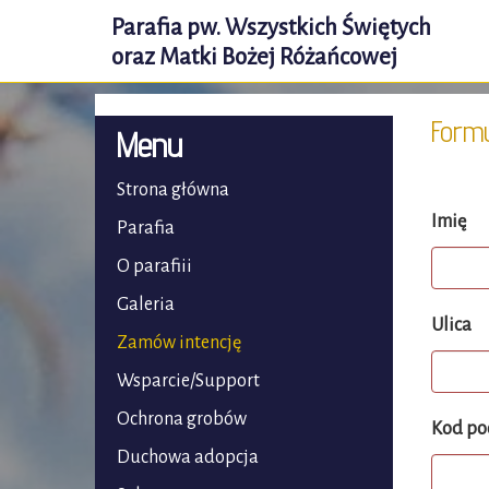
Parafia pw. Wszystkich Świętych
oraz Matki Bożej Różańcowej
Formu
Menu
Strona główna
Imię
Parafia
O parafiii
Galeria
Ulica
Zamów intencję
Wsparcie/Support
Ochrona grobów
Kod po
Duchowa adopcja