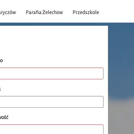
Jaryczów
Parafia Żelechow
Przedszkole
ko
u
wość