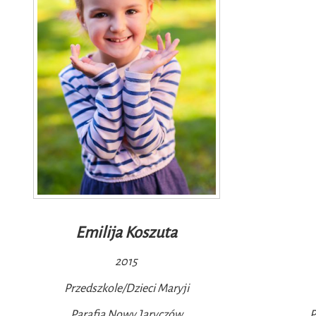
Emilija Koszuta
2015
Przedszkole/Dzieci Maryji
Parafia Nowy Jaryczów
P