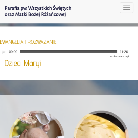
Parafia pw. Wszystkich Świętych
Togg
oraz Matki Bożej Różańcowej
navi
EWANGELIA I ROZWAŻANIE
00:00
11:26
modlitwawdrodze.pl
Dzieci Maryi