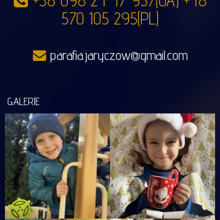
+38 098 24 47 937(UA) +48
570 105 295(PL)
parafia.jaryczow@gmail.com
GALERIE