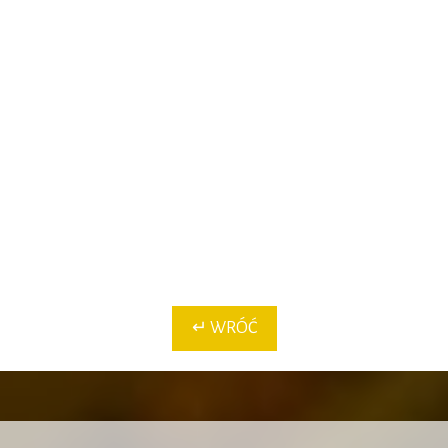
↵ WRÓĆ