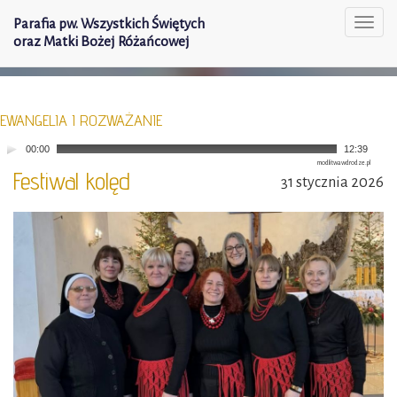
Parafia pw. Wszystkich Świętych
Togg
oraz Matki Bożej Różańcowej
navi
EWANGELIA I ROZWAŻANIE
00:00
12:39
modlitwawdrodze.pl
Festiwal kolęd
31 stycznia 2026