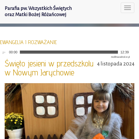
Parafia pw. Wszystkich Świętych
Togg
oraz Matki Bożej Różańcowej
navi
EWANGELIA I ROZWAŻANIE
00:00
12:39
modlitwawdrodze.pl
Święto jesieni w przedszkolu
4 listopada 2024
w Nowym Jarychowie